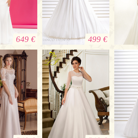
649 €
499 €
rägerlose
Brautkleid Bianco
En
tskleid in
Evento
Ho
erlin