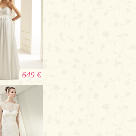
649 €
leid Lidia: Ihr
eres Brautkleid
für die
angerschaft