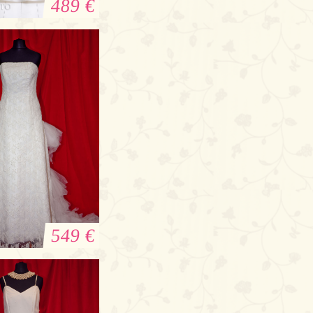
489 €
nco Evento
rautkleid
549 €
leid im Vintage
Look