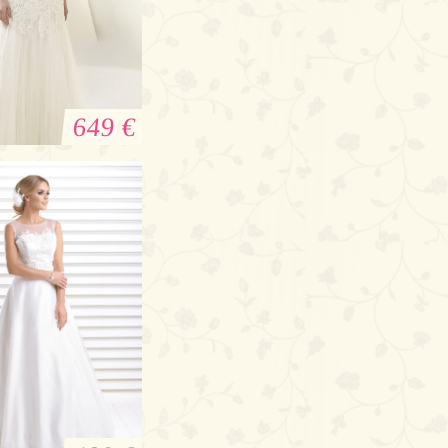
649 €
zoani Boho
chzeitkleid