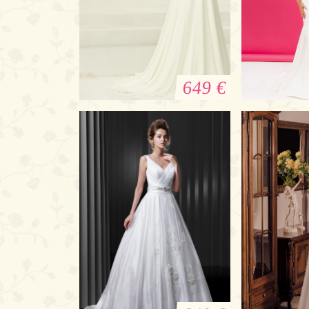
649 €
Brautkleid mit
Das t
Rückenausschnitt
Hochzei
B