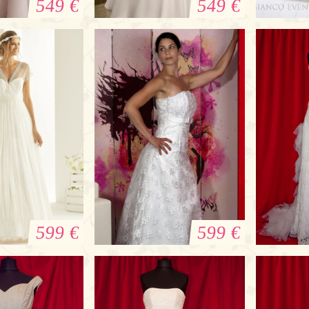
549 €
549 €
rautkleid mit
Brautkleid aus Satin
Bia
rmeln
B
599 €
599 €
leid Cosma
Brautkleid weiß
Brautk