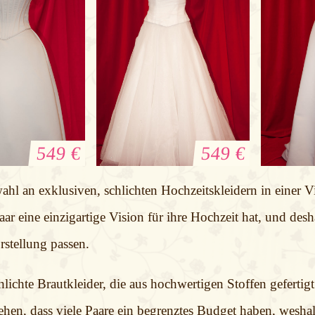
549 €
549 €
kleid San
Brautkleid Sweetheart
Brautk
l an exklusiven, schlichten Hochzeitskleidern in einer Vi
trick
ar eine einzigartige Vision für ihre Hochzeit hat, und des
rstellung passen.
ichte Brautkleider, die aus hochwertigen Stoffen gefertigt
ehen, dass viele Paare ein begrenztes Budget haben, wesha