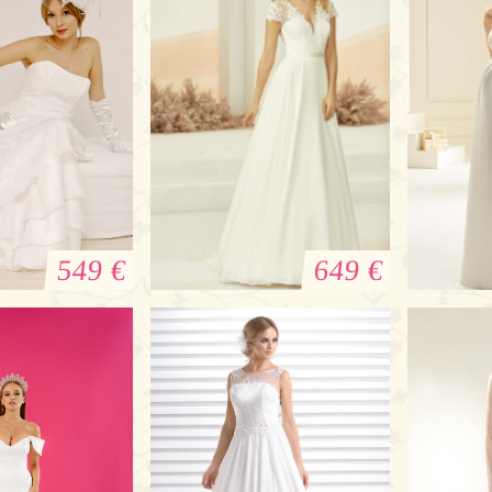
549 €
649 €
d von Pierre
Brautkleid Drina
Brautk
ardin
besond
Schw