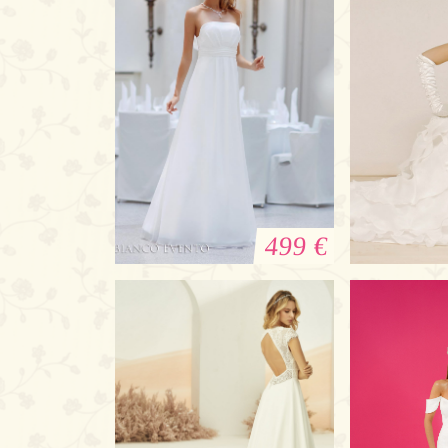
499 €
Empire Brautkleid
Brautklei
Bianco Evento
C