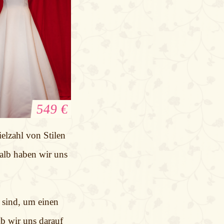
549 €
leid Sincerity
elzahl von Stilen
Bridal
halb haben wir uns
 sind, um einen
lb wir uns darauf