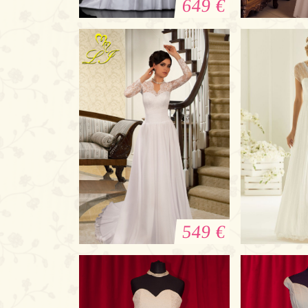
649 €
Brautkleid bei
Chiffon B
Enzoani: Prinzessin
Ä
549 €
Brautkleid mit Ärmeln
Brautk