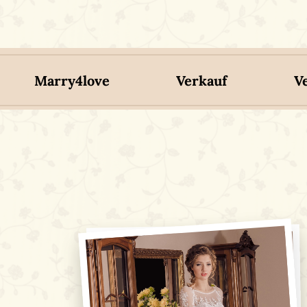
Marry4love
Verkauf
V