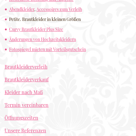
Abendkleider
,
Accessoires zum Verleih
Petite. Brautkleider in kleinen Größen
Curvy Brautkleider Plus Size
Änderungen von Hochzeitskleidern
Fotospiegel mieten mit Vorteilsgutschein
Brautkleiderverleih
Brautkleiderverkauf
Kleider nach Maß
Termin vereinbaren
Öffnungszeiten
Unsere Referenzen