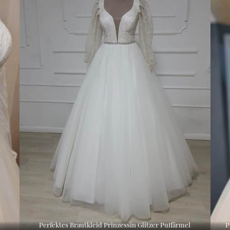
Perfektes Brautkleid Prinzessin Glitzer Puffärmel
P