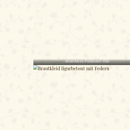
Brautkleid Puffärmel Tüll