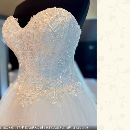
rinzessin TOP Brautkleid Herz Ausschnitt trägerlos