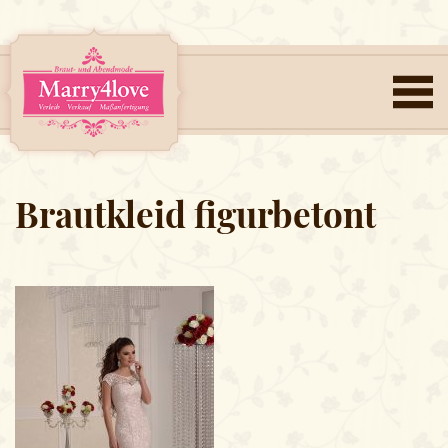
Brautkleid figurbetont