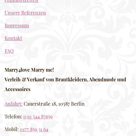
Unsere Referenzen
Impressum
Kontakt
FAQ
Marry4love Marry me!
Verleih & Verkauf von Brautkleidern, Abendmode und
Accessoires
Anfahrt:
Cauerstraße 18, 10587 Berlin
Telefon:
030 544 87659
Mobil:
0177 859 31 64