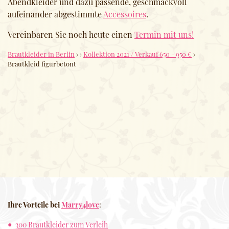
Abendkleider und dazu passende, geschmackvoll
aufeinander abgestimmte
Accessoires
.
Vereinbaren Sie noch heute einen
Termin mit uns!
Brautkleider in Berlin
›
›
Kollektion 2021 / Verkauf 650 - 950 €
›
Brautkleid figurbetont
Ihre Vorteile bei
Marry4love
:
300 Brautkleider zum Verleih