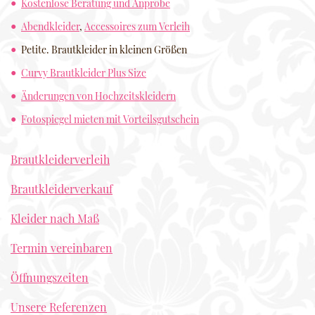
Kostenlose Beratung und Anprobe
Abendkleider
,
Accessoires zum Verleih
Petite. Brautkleider in kleinen Größen
Curvy Brautkleider Plus Size
Änderungen von Hochzeitskleidern
Fotospiegel mieten mit Vorteilsgutschein
Brautkleiderverleih
Brautkleiderverkauf
Kleider nach Maß
Termin vereinbaren
Öffnungszeiten
Unsere Referenzen