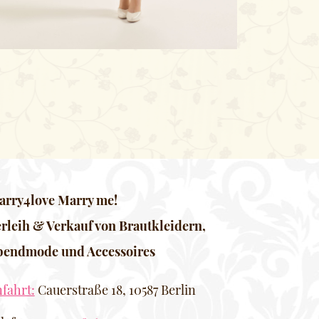
rry4love Marry me!
rleih & Verkauf von Brautkleidern,
bendmode und Accessoires
fahrt:
Cauerstraße 18, 10587 Berlin