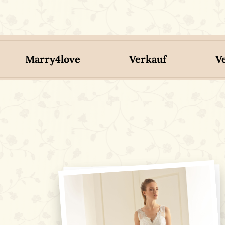
Marry4love
Verkauf
V