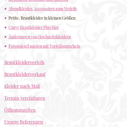
Abendkleider
,
Accessoires zum Verleih
Petite. Brautkleider in kleinen Größen
Curvy Brautkleider Plus Size
Änderungen von Hochzeitskleidern
Fotospiegel mieten mit Vorteilsgutschein
Brautkleiderverleih
Brautkleiderverkauf
Kleider nach Maß
Termin vereinbaren
Öffnungszeiten
Unsere Referenzen