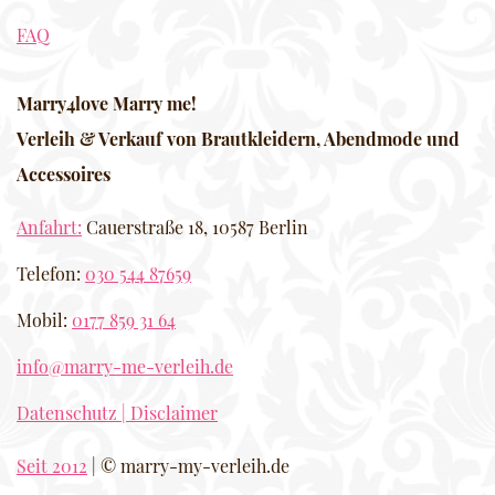
FAQ
Marry4love Marry me!
Verleih & Verkauf von Brautkleidern, Abendmode und
Accessoires
Anfahrt:
Cauerstraße 18, 10587 Berlin
Telefon:
030 544 87659
Mobil:
0177 859 31 64
info@marry-me-verleih.de
Datenschutz | Disclaimer
Seit 2012
| © marry-my-verleih.de