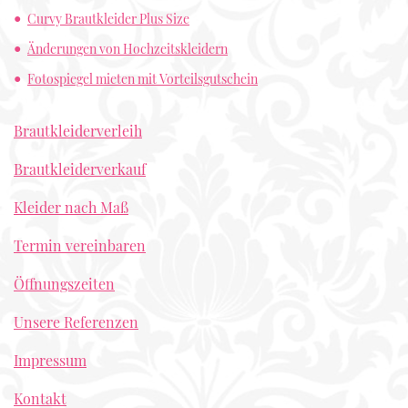
Curvy Brautkleider Plus Size
Änderungen von Hochzeitskleidern
Fotospiegel mieten mit Vorteilsgutschein
Brautkleiderverleih
Brautkleiderverkauf
Kleider nach Maß
Termin vereinbaren
Öffnungszeiten
Unsere Referenzen
Impressum
Kontakt