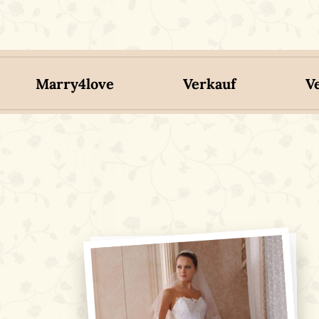
Marry4love
Verkauf
V