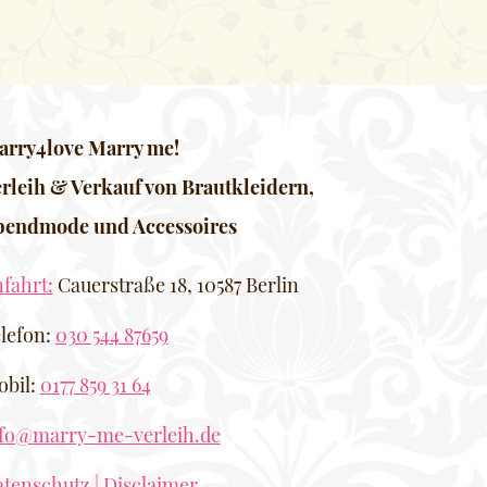
rry4love Marry me!
rleih & Verkauf von Brautkleidern,
bendmode und Accessoires
fahrt:
Cauerstraße 18, 10587 Berlin
lefon:
030 544 87659
bil:
0177 859 31 64
nfo@marry-me-verleih.de
tenschutz | Disclaimer