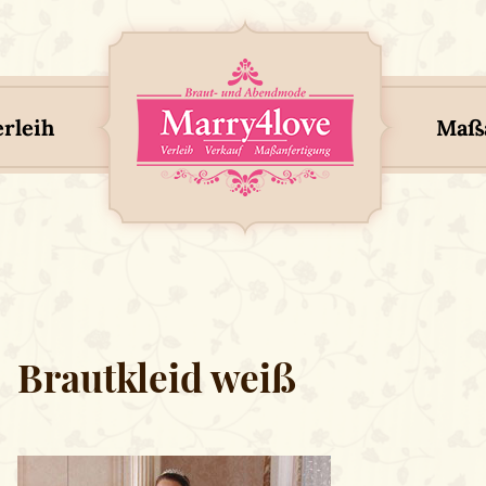
erleih
Maßa
Brautkleid weiß