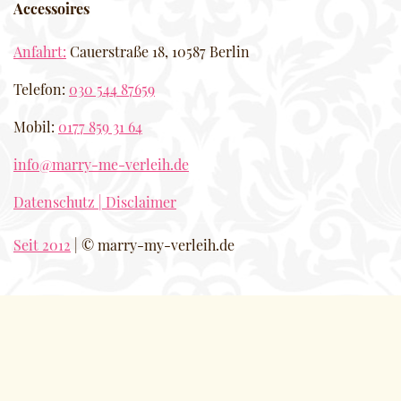
Accessoires
Anfahrt:
Cauerstraße 18, 10587 Berlin
Telefon:
030 544 87659
Mobil:
0177 859 31 64
info@marry-me-verleih.de
Datenschutz | Disclaimer
Seit 2012
| © marry-my-verleih.de